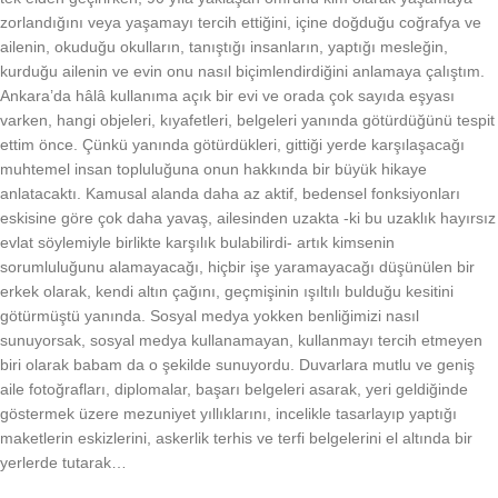
zorlandığını veya yaşamayı tercih ettiğini, içine doğduğu coğrafya ve
ailenin, okuduğu okulların, tanıştığı insanların, yaptığı mesleğin,
kurduğu ailenin ve evin onu nasıl biçimlendirdiğini anlamaya çalıştım.
Ankara’da hâlâ kullanıma açık bir evi ve orada çok sayıda eşyası
varken, hangi objeleri, kıyafetleri, belgeleri yanında götürdüğünü tespit
ettim önce. Çünkü yanında götürdükleri, gittiği yerde karşılaşacağı
muhtemel insan topluluğuna onun hakkında bir büyük hikaye
anlatacaktı. Kamusal alanda daha az aktif, bedensel fonksiyonları
eskisine göre çok daha yavaş, ailesinden uzakta -ki bu uzaklık hayırsız
evlat söylemiyle birlikte karşılık bulabilirdi- artık kimsenin
sorumluluğunu alamayacağı, hiçbir işe yaramayacağı düşünülen bir
erkek olarak, kendi altın çağını, geçmişinin ışıltılı bulduğu kesitini
götürmüştü yanında. Sosyal medya yokken benliğimizi nasıl
sunuyorsak, sosyal medya kullanamayan, kullanmayı tercih etmeyen
biri olarak babam da o şekilde sunuyordu. Duvarlara mutlu ve geniş
aile fotoğrafları, diplomalar, başarı belgeleri asarak, yeri geldiğinde
göstermek üzere mezuniyet yıllıklarını, incelikle tasarlayıp yaptığı
maketlerin eskizlerini, askerlik terhis ve terfi belgelerini el altında bir
yerlerde tutarak…