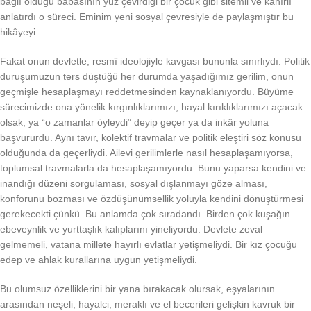
bağlı olduğu babasının yüz çevirdiği bir çocuk gibi sitemli ve kahırlı
anlatırdı o süreci. Eminim yeni sosyal çevresiyle de paylaşmıştır bu
hikâyeyi.
Fakat onun devletle, resmî ideolojiyle kavgası bununla sınırlıydı. Politik
duruşumuzun ters düştüğü her durumda yaşadığımız gerilim, onun
geçmişle hesaplaşmayı reddetmesinden kaynaklanıyordu. Büyüme
sürecimizde ona yönelik kırgınlıklarımızı, hayal kırıklıklarımızı açacak
olsak, ya “o zamanlar öyleydi” deyip geçer ya da inkâr yoluna
başvururdu. Aynı tavır, kolektif travmalar ve politik eleştiri söz konusu
olduğunda da geçerliydi. Ailevi gerilimlerle nasıl hesaplaşamıyorsa,
toplumsal travmalarla da hesaplaşamıyordu. Bunu yaparsa kendini ve
inandığı düzeni sorgulaması, sosyal dışlanmayı göze alması,
konforunu bozması ve özdüşünümsellik yoluyla kendini dönüştürmesi
gerekecekti çünkü. Bu anlamda çok sıradandı. Birden çok kuşağın
ebeveynlik ve yurttaşlık kalıplarını yineliyordu. Devlete zeval
gelmemeli, vatana millete hayırlı evlatlar yetişmeliydi. Bir kız çocuğu
edep ve ahlak kurallarına uygun yetişmeliydi.
Bu olumsuz özelliklerini bir yana bırakacak olursak, eşyalarının
arasından neşeli, hayalci, meraklı ve el becerileri gelişkin kavruk bir