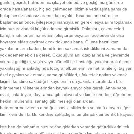
günler geçirdi, halinden hiç şikayet etmedi ve geçtiğimiz günlerde
orada hastalanarak, hiç acı çekmeden, bizimle vedalaşma şansı da
bulup sessiz sedasız aramızdan ayrıldı. Kısa hastane sürecine
başlamadan önce, iyileşeceği inancıyla en gerekli eşyalarını toplamak
için huzurevindeki küçük odasına girmiştik. Dolapları, çekmeceleri
karıştırmak, onun mahremini oluşturan eşyaları, aceleden de olsa
hoyratça elden geçirmek çok dokundu bana. Ölüme hazırlıksız
yakalananların kaderi, kendilerine saklamak istediklerini zamanında
yok edememek olsa gerek. Okuduğum anı kitaplarında ve çevremde
sık rast geldiğim, yaşla veya ölümcül bir hastalığa yakalanarak ölüme
yakınlaştığını anladığında fotoğraf albümlerini ve hatıra niteliği taşıyan
özel eşyaları yok etmek, varsa günlükleri, ufak tefek notları yakmak
kişinin kendine sakladığı hikayelerinin en yakınları tarafından bile
bilinmemesini istemelerinden kaynaklanıyor olsa gerek. Anne-baba,
evlat, hala-teyze, dayı-amca gibi ailevi rol ve kimliklerinden, öğretmen,
hekim, mühendis, sanatçı gibi mesleği olanlardan,
heteronormativitenin atadığı cinsel kimliklerden ve statü atayan diğer
kimliklerinden farklı, kendine sakladığın, umulmadık bir benlik hikayesi.
İşte ben de babamın huzurevine giderken yanında götürdüklerini tek
tek elden geçirirken, 90 yıla yaklaşan ömrünü kim olarak yaşamaya