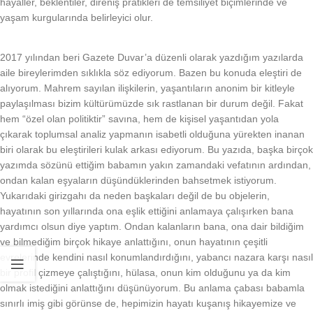
hayaller, beklentiler, direniş pratikleri de temsiliyet biçimlerinde ve
yaşam kurgularında belirleyici olur.
2017 yılından beri Gazete Duvar’a düzenli olarak yazdığım yazılarda
aile bireylerimden sıklıkla söz ediyorum. Bazen bu konuda eleştiri de
alıyorum. Mahrem sayılan ilişkilerin, yaşantıların anonim bir kitleyle
paylaşılması bizim kültürümüzde sık rastlanan bir durum değil. Fakat
hem “özel olan politiktir” savına, hem de kişisel yaşantıdan yola
çıkarak toplumsal analiz yapmanın isabetli olduğuna yürekten inanan
biri olarak bu eleştirileri kulak arkası ediyorum. Bu yazıda, başka birçok
yazımda sözünü ettiğim babamın yakın zamandaki vefatının ardından,
ondan kalan eşyaların düşündüklerinden bahsetmek istiyorum.
Yukarıdaki girizgahı da neden başkaları değil de bu objelerin,
hayatının son yıllarında ona eşlik ettiğini anlamaya çalışırken bana
yardımcı olsun diye yaptım. Ondan kalanların bana, ona dair bildiğim
ve bilmediğim birçok hikaye anlattığını, onun hayatının çeşitli
evrelerinde kendini nasıl konumlandırdığını, yabancı nazara karşı nasıl
bir profil çizmeye çalıştığını, hülasa, onun kim olduğunu ya da kim
olmak istediğini anlattığını düşünüyorum. Bu anlama çabası babamla
sınırlı imiş gibi görünse de, hepimizin hayatı kuşanış hikayemize ve