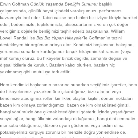
Erwin Goffman
Günlük Yaşamda Benliğin Sunumu
başlıklı
çalışmasında, günlük hayat içindeki varoluşumuzu performans
kavramıyla tarif eder. Tabiri caizse hep birileri bizi izliyor fikriyle hareket
eder, bedenimizle, tepkilerimizle, aksesuarlarımız ve en çok değer
verdiğimiz objelerle benliğimizi teşhir ederiz başkalarına. William
Lowell Randall ise
Bizi Biz Yapan Hikayeler
’le Goffman’ın tezini
destekleyen bir argüman ortaya atar: Kendimizi başkasının bakışına,
yorumuna sunarken kurduğumuz birçok hikâyenin kahramanı (veya
mahkûmu) oluruz. Bu hikayeler biricik değildir, zamanla değişir ve
dışsal itkilerle de kurulur. Bazıları kalıcı olurken, bazıları hiç
yazılmamış gibi unutuluşa terk edilir.
Hem kendimizi başkasının nazarına sunarken seçtiğimiz işaretler, hem
de hikayelerimizi yazarken öne çıkardığımız, bize atanan veya
kendimize atadığımız roller, kimlikler, olaylar, kişiler, dönüm noktaları
bazen kim olmaya zorlandığımızı, bazen de kim olmak istediğimizi,
hangi yönümüzle öne çıkmak istediğimizi gösterir. İçinde yaşadığımız
sosyal ağlar, hangi ülkenin vatandaşı olduğumuz, hangi dinî cemaatin
mensubu olduğumuz, düzene uyum gösterme veya teslim olma
potansiyelimiz kurguyu zorunlu bir menzile doğru yönlendirse de,