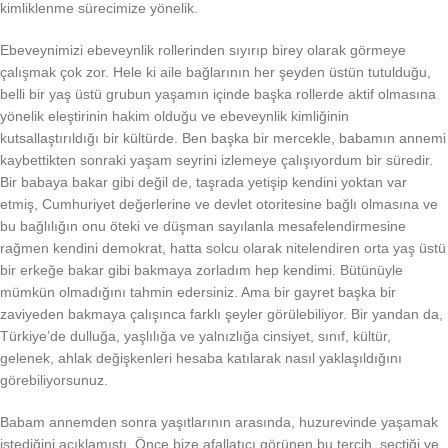
kimliklenme sürecimize yönelik.
Ebeveynimizi ebeveynlik rollerinden sıyırıp birey olarak görmeye
çalışmak çok zor. Hele ki aile bağlarının her şeyden üstün tutulduğu,
belli bir yaş üstü grubun yaşamın içinde başka rollerde aktif olmasına
yönelik eleştirinin hakim olduğu ve ebeveynlik kimliğinin
kutsallaştırıldığı bir kültürde. Ben başka bir mercekle, babamın annemi
kaybettikten sonraki yaşam seyrini izlemeye çalışıyordum bir süredir.
Bir babaya bakar gibi değil de, taşrada yetişip kendini yoktan var
etmiş, Cumhuriyet değerlerine ve devlet otoritesine bağlı olmasına ve
bu bağlılığın onu öteki ve düşman sayılanla mesafelendirmesine
rağmen kendini demokrat, hatta solcu olarak nitelendiren orta yaş üstü
bir erkeğe bakar gibi bakmaya zorladım hep kendimi. Bütünüyle
mümkün olmadığını tahmin edersiniz. Ama bir gayret başka bir
zaviyeden bakmaya çalışınca farklı şeyler görülebiliyor. Bir yandan da,
Türkiye’de dulluğa, yaşlılığa ve yalnızlığa cinsiyet, sınıf, kültür,
gelenek, ahlak değişkenleri hesaba katılarak nasıl yaklaşıldığını
görebiliyorsunuz.
Babam annemden sonra yaşıtlarının arasında, huzurevinde yaşamak
istediğini açıklamıştı. Önce bize afallatıcı görünen bu tercih, seçtiği ve