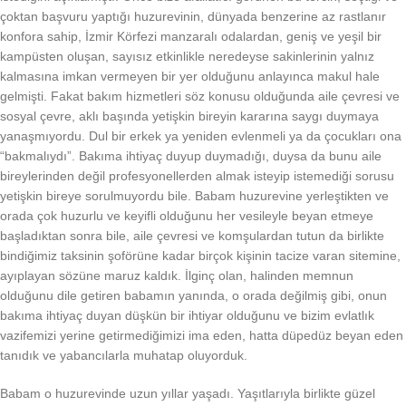
çoktan başvuru yaptığı huzurevinin, dünyada benzerine az rastlanır
konfora sahip, İzmir Körfezi manzaralı odalardan, geniş ve yeşil bir
kampüsten oluşan, sayısız etkinlikle neredeyse sakinlerinin yalnız
kalmasına imkan vermeyen bir yer olduğunu anlayınca makul hale
gelmişti. Fakat bakım hizmetleri söz konusu olduğunda aile çevresi ve
sosyal çevre, aklı başında yetişkin bireyin kararına saygı duymaya
yanaşmıyordu. Dul bir erkek ya yeniden evlenmeli ya da çocukları ona
“bakmalıydı”. Bakıma ihtiyaç duyup duymadığı, duysa da bunu aile
bireylerinden değil profesyonellerden almak isteyip istemediği sorusu
yetişkin bireye sorulmuyordu bile. Babam huzurevine yerleştikten ve
orada çok huzurlu ve keyifli olduğunu her vesileyle beyan etmeye
başladıktan sonra bile, aile çevresi ve komşulardan tutun da birlikte
bindiğimiz taksinin şoförüne kadar birçok kişinin tacize varan sitemine,
ayıplayan sözüne maruz kaldık. İlginç olan, halinden memnun
olduğunu dile getiren babamın yanında, o orada değilmiş gibi, onun
bakıma ihtiyaç duyan düşkün bir ihtiyar olduğunu ve bizim evlatlık
vazifemizi yerine getirmediğimizi ima eden, hatta düpedüz beyan eden
tanıdık ve yabancılarla muhatap oluyorduk.
Babam o huzurevinde uzun yıllar yaşadı. Yaşıtlarıyla birlikte güzel