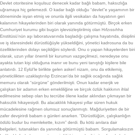
Devlet otoritesine koşulsuz denecek kadar bağlı babam, haksızlığa
uğramaya hiç gelemezdi. O kadar bağlı olduğu “devlet”e yaşamının bir
döneminde isyan etmiş ve onunla ilgili vesikaları da hayatının geri
kalanının hikayelerinden biri olarak yanında götürmüştü. Birçok erken
Cumhuriyet kurumu gibi bugün işlevsizleştirilmiş olan Hıfzıssıhha
Enstitüsü’nün aşı laboratuvarında başladığı çalışma hayatında, disiplini
ve iş idaresindeki dürüstlüğüyle yükseldiğini, yönetici kadrosuna da bu
özelliklerinden dolayı seçildiğini söylerdi. Onu o yapan hikayelerden biri
olarak, uzun yıllar önemli bir kurumun vazgeçilmezi, neredeyse onu
ayakta tutan kişi olduğuna inanır ve bunu yeni tanıştığı kişilere bile
anlatırdı. 12 Eylül’le birlikte gelen askerî nizam, onu da etkilemiş,
yöneticilikten uzaklaştırılıp Erzincan’da bir sağlık ocağında sağlık
memuru olarak “sürgüne” gönderilmişti. Onun kadar enerjik ve
çalışkan bir adamın erken emekliliğine ve birçok özlük hakkının ihlal
edilmesine sebep olan bu tecrübe ölene kadar aklından çıkmayan bir
haksızlık hikayesiydi. Bu alacaklılık hikayesi yıllar süren hukuk
mücadelesine rağmen olumsuz sonuçlanmıştı. Mağduriyetten de bir
zafer devşirirdi babam o günleri anarken. “Dürüstlüğün, çalışkanlığın
ödülü budur bu memlekette, kızım” derdi. Bu kötü anılara dair
belgeleri, tutanakları da yanında götürmüştü babam. Sorgulamaksızın