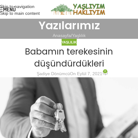
Skip to navigation
MENÜ
Skip to main content
Yazılarımız
Anasayfa
Yaşlılık
YAŞLILIK
Babamın terekesinin
düşündürdükleri
0
Şadiye Dönümcü
On Eylül 7, 2021