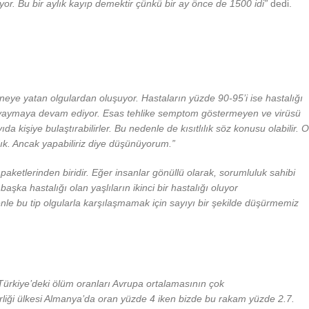
yor. Bu bir aylık kayıp demektir çünkü bir ay önce de 1500 idi”
dedi.
eye yatan olgulardan oluşuyor. Hastaların yüzde 90-95’i ise hastalığı
ığı yaymaya devam ediyor. Esas tehlike semptom göstermeyen ve virüsü
 kişiye bulaştırabilirler. Bu nedenle de kısıtlılık söz konusu olabilir. O
k. Ancak yapabiliriz diye düşünüyorum.”
aketlerinden biridir. Eğer insanlar gönüllü olarak, sorumluluk sahibi
şka hastalığı olan yaşlıların ikinci bir hastalığı oluyor
nle bu tip olgularla karşılaşmamak için sayıyı bir şekilde düşürmemiz
 Türkiye’deki ölüm oranları Avrupa ortalamasının çok
liği ülkesi Almanya’da oran yüzde 4 iken bizde bu rakam yüzde 2.7.