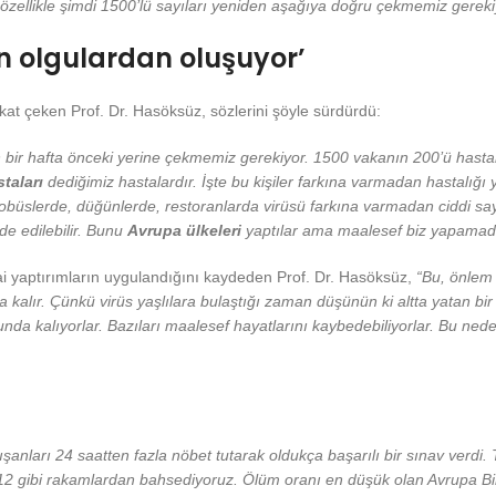
e özellikle şimdi 1500’lü sayıları yeniden aşağıya doğru çekmemiz gereki
n olgulardan oluşuyor’
kkat çeken Prof. Dr. Hasöksüz, sözlerini şöyle sürdürdü:
 bir hafta önceki yerine çekmemiz gerekiyor. 1500 vakanın 200’ü hastan
taları
dediğimiz hastalardır. İşte bu kişiler farkına varmadan hastal
obüslerde, düğünlerde, restoranlarda virüsü farkına varmadan ciddi sayıda
de edilebilir. Bunu
Avrupa ülkeleri
yaptılar ama maalesef biz yapamadı
 yaptırımların uygulandığını kaydeden Prof. Dr. Hasöksüz,
“Bu, önlem p
alır. Çünkü virüs yaşlılara bulaştığı zaman düşünün ki altta yatan bir ba
da kalıyorlar. Bazıları maalesef hayatlarını kaybedebiliyorlar. Bu nede
nları 24 saatten fazla nöbet tutarak oldukça başarılı bir sınav verdi.
12 gibi rakamlardan bahsediyoruz. Ölüm oranı en düşük olan Avrupa Bir