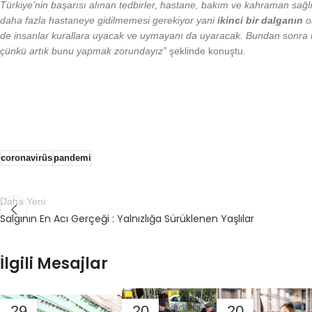
Türkiye’nin başarısı alınan tedbirler, hastane, bakım ve kahraman sağlık 
daha fazla hastaneye gidilmemesi gerekiyor yani
ikinci bir dalganın
ol
de insanlar kurallara uyacak ve uymayanı da uyaracak. Bundan sonra 
çünkü artık bunu yapmak zorundayız”
şeklinde konuştu.
coronavirüs
pandemi
Daha Yeni
Salgının En Acı Gerçeği : Yalnızlığa Sürüklenen Yaşlılar
İlgili Mesajlar
29
20
20