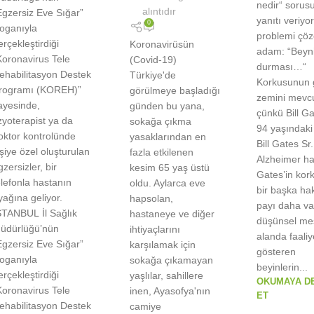
nedir“ sorus
alıntıdır
Egzersiz Eve Sığar”
yanıtı veriyo
0
loganıyla
problemi çö
erçekleştirdiği
Koronavirüsün
adam: “Beyn
Koronavirus Tele
(Covid-19)
durması…“
ehabilitasyon Destek
Türkiye'de
Korkusunun 
rogramı (KOREH)”
görülmeye başladığı
zemini mevcu
ayesinde,
günden bu yana,
çünkü Bill Ga
izyoterapist ya da
sokağa çıkma
94 yaşındaki
oktor kontrolünde
yasaklarından en
Bill Gates Sr.
işiye özel oluşturulan
fazla etkilenen
Alzheimer ha
gzersizler, bir
kesim 65 yaş üstü
Gates’in ko
elefonla hastanın
oldu. Aylarca eve
bir başka hak
yağına geliyor.
hapsolan,
payı daha va
STANBUL İl Sağlık
hastaneye ve diğer
düşünsel mes
üdürlüğü’nün
ihtiyaçlarını
alanda faaliy
Egzersiz Eve Sığar”
karşılamak için
gösteren
loganıyla
sokağa çıkamayan
beyinlerin...
erçekleştirdiği
yaşlılar, sahillere
OKUMAYA D
Koronavirus Tele
inen, Ayasofya'nın
ET
ehabilitasyon Destek
camiye