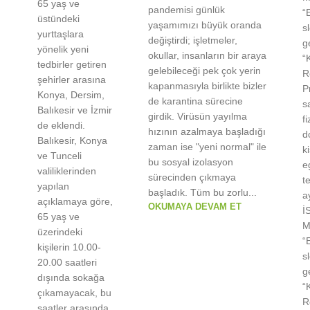
65 yaş ve
pandemisi günlük
“
üstündeki
yaşamımızı büyük oranda
s
yurttaşlara
değiştirdi; işletmeler,
g
yönelik yeni
okullar, insanların bir araya
“
tedbirler getiren
gelebileceği pek çok yerin
R
şehirler arasına
kapanmasıyla birlikte bizler
P
Konya, Dersim,
de karantina sürecine
s
Balıkesir ve İzmir
girdik. Virüsün yayılma
f
de eklendi.
hızının azalmaya başladığı
d
Balıkesir, Konya
zaman ise "yeni normal" ile
k
ve Tunceli
bu sosyal izolasyon
e
valiliklerinden
sürecinden çıkmaya
t
yapılan
başladık. Tüm bu zorlu...
a
açıklamaya göre,
OKUMAYA DEVAM ET
İ
65 yaş ve
M
üzerindeki
“
kişilerin 10.00-
s
20.00 saatleri
g
dışında sokağa
“
çıkamayacak, bu
R
saatler arasında