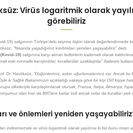
süz: Virüs logaritmik olarak yayılır
görebiliriz
ovid-19) salgınının Türkiye’deki seyrine ilişkin olarak değerlendirmede
ksüz, “Nisanda yaşadığımız kısıtlılıkları yeniden yaşayabiliriz” dedi.
 (Kovid-19)
salgınına karşı alınan tedbirlerin kademeli olarak kaldırılma
ali eski normalle karıştırdılar, kurallardan uzaklaştılar”
ifadesini kulland
rof. Dr. Hasöksüz,
“Düğünlerimiz, asker uğurlamalarımız var. Ancak bu kü
e ki Sağlık Bakanımızın açıkladığı vakaya göre bir kişi 150 kişiye hasta
rupa ülkeleriyle karşılaştırılacak olursak, Fransa, İtalya, Almanya, İs
k. Komşumuz olan İran da 800’lere kadar indi ancak onlar da kuralları p
arı ve önlemleri yeniden yaşayabiliriz
arı indiremezsek ve virüs logaritmik olarak yayılırsa ki biz bunu nisan a