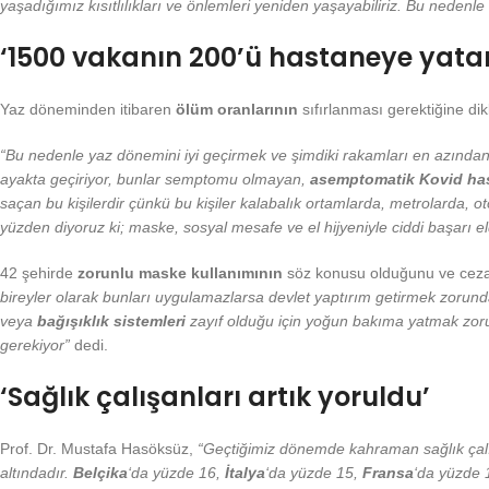
yaşadığımız kısıtlılıkları ve önlemleri yeniden yaşayabiliriz. Bu nedenl
‘1500 vakanın 200’ü hastaneye yata
Yaz döneminden itibaren
ölüm oranlarının
sıfırlanması gerektiğine di
“Bu nedenle yaz dönemini iyi geçirmek ve şimdiki rakamları en azından
ayakta geçiriyor, bunlar semptomu olmayan,
asemptomatik Kovid has
saçan bu kişilerdir çünkü bu kişiler kalabalık ortamlarda, metrolarda, ot
yüzden diyoruz ki; maske, sosyal mesafe ve el hijyeniyle ciddi başarı el
42 şehirde
zorunlu maske kullanımının
söz konusu olduğunu ve cezai
bireyler olarak bunları uygulamazlarsa devlet yaptırım getirmek zorunda k
veya
bağışıklık sistemleri
zayıf olduğu için yoğun bakıma yatmak zorun
gerekiyor”
dedi.
‘Sağlık çalışanları artık yoruldu’
Prof. Dr. Mustafa Hasöksüz,
“Geçtiğimiz dönemde kahraman sağlık çalışa
altındadır.
Belçika
‘da yüzde 16,
İtalya
‘da yüzde 15,
Fransa
‘da yüzde 