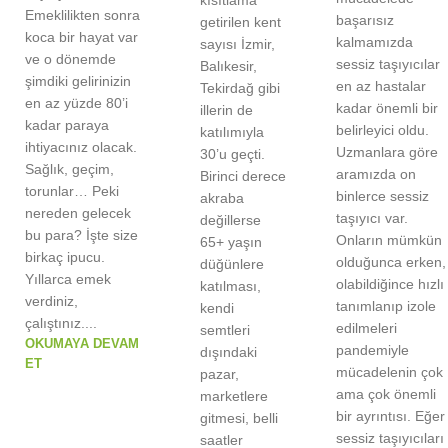
Emeklilikten sonra
başarısız
getirilen kent
koca bir hayat var
kalmamızda
sayısı İzmir,
ve o dönemde
sessiz taşıyıcılar
Balıkesir,
şimdiki gelirinizin
en az hastalar
Tekirdağ gibi
en az yüzde 80’i
kadar önemli bir
illerin de
kadar paraya
belirleyici oldu.
katılımıyla
ihtiyacınız olacak.
Uzmanlara göre
30’u geçti.
Sağlık, geçim,
aramızda on
Birinci derece
torunlar… Peki
binlerce sessiz
akraba
nereden gelecek
taşıyıcı var.
değillerse
bu para? İşte size
Onların mümkün
65+ yaşın
birkaç ipucu.
olduğunca erken,
düğünlere
Yıllarca emek
olabildiğince hızlı
katılması,
verdiniz,
tanımlanıp izole
kendi
çalıştınız....
edilmeleri
semtleri
OKUMAYA DEVAM
pandemiyle
dışındaki
ET
mücadelenin çok
pazar,
ama çok önemli
marketlere
bir ayrıntısı. Eğer
gitmesi, belli
sessiz taşıyıcıları
saatler