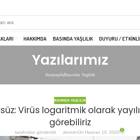
AKLARI
HAKKIMDA
BASINDA YAŞLILIK
DUYURU / ETKINLI
Yazılarımız
Anasayfa
Basında Yaşlılık
BASINDA YAŞLILIK
üz: Virüs logaritmik olarak yayılı
görebiliriz
0
tarafından gönderildi
alıntıdır
On Haziran 19, 2020