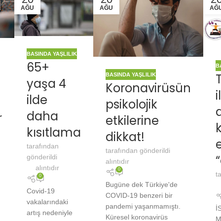
AĞU
AĞU
AĞ
BASINDA YAŞLILIK
65+
B
BASINDA YAŞLILIK
yaşa 4
Koronavirüsün
i
ilde
psikolojik
daha
r
etkilerine
kısıtlama
dikkat!
tarafından
tarafından gönderildi
gönderildi
alıntıdır
alıntıdır
0
t
0
Bugüne dek Türkiye'de
Covid-19
COVID-19 benzeri bir
vakalarındaki
pandemi yaşanmamıştı.
İ
artış nedeniyle
Küresel koronavirüs
M