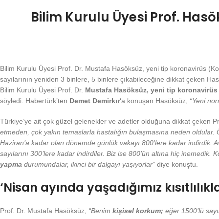
Bilim Kurulu Üyesi Prof. Hasök
Bilim Kurulu Üyesi Prof. Dr. Mustafa Hasöksüz, yeni tip koronavirüs (K
sayılarının yeniden 3 binlere, 5 binlere çıkabileceğine dikkat çeken Hasö
Bilim Kurulu Üyesi Prof. Dr.
Mustafa Hasöksüz, yeni tip koronavirüs
söyledi. Habertürk’ten
Demet Demirkır
‘a konuşan Hasöksüz,
“Yeni norm
Türkiye’ye ait çok güzel gelenekler ve adetler olduğuna dikkat çeken P
etmeden, çok yakın temaslarla hastalığın bulaşmasına neden oldular. Öyl
Haziran’a kadar olan dönemde günlük vakayı 800’lere kadar indirdik. Av
sayılarını 300’lere kadar indirdiler. Biz ise 800’ün altına hiç inemedi
yapma
durumundalar, ikinci bir dalgayı yaşıyorlar”
diye konuştu.
‘Nisan ayında yaşadığımız kısıtlılıkl
Prof. Dr. Mustafa Hasöksüz,
“Benim
kişisel korkum;
eğer 1500’lü sayıl