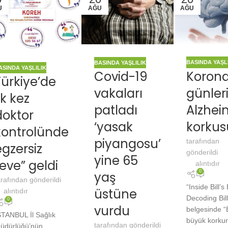
U
AĞU
AĞU
BASINDA YAŞL
BASINDA YAŞLILIK
ASINDA YAŞLILIK
Koron
Covid-19
Türkiye’de
günler
vakaları
lk kez
Alzhei
patladı
doktor
korkus
‘yasak
kontrolünde
piyangosu’
tarafından
egzersiz
gönderildi
yine 65
“eve” geldi
alıntıdır
0
yaş
arafından gönderildi
“Inside Bill’s
üstüne
alıntıdır
Decoding Bil
0
vurdu
belgesinde “
STANBUL İl Sağlık
büyük korku
tarafından gönderildi
üdürlüğü’nün