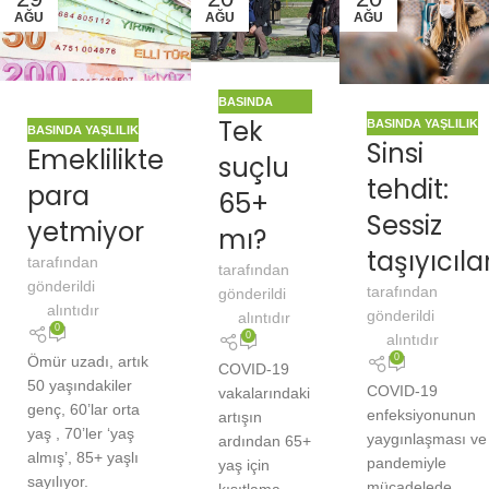
AĞU
AĞU
AĞU
BASINDA
Tek
BASINDA YAŞLILIK
YAŞLILIK
BASINDA YAŞLILIK
Sinsi
Emeklilikte
suçlu
tehdit:
para
65+
Sessiz
yetmiyor
mı?
taşıyıcıla
tarafından
tarafından
gönderildi
tarafından
gönderildi
alıntıdır
gönderildi
alıntıdır
0
0
alıntıdır
0
Ömür uzadı, artık
COVID-19
50 yaşındakiler
COVID-19
vakalarındaki
genç, 60’lar orta
enfeksiyonunun
artışın
yaş , 70’ler ‘yaş
yaygınlaşması ve
ardından 65+
almış’, 85+ yaşlı
pandemiyle
yaş için
sayılıyor.
mücadelede
kısıtlama