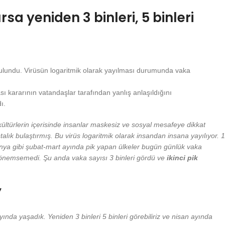
sa yeniden 3 binleri, 5 binleri
 bulundu. Virüsün logaritmik olarak yayılması durumunda vaka
sı kararının vatandaşlar tarafından yanlış anlaşıldığını
ı.
ltürlerin içerisinde insanlar maskesiz ve sosyal mesafeye dikkat
lık bulaştırmış. Bu virüs logaritmik olarak insandan insana yayılıyor. 1
panya gibi şubat-mart ayında pik yapan ülkeler bugün günlük vaka
ek önemsemedi. Şu anda vaka sayısı 3 binleri gördü ve
ikinci pik
’
yında yaşadık. Yeniden 3 binleri 5 binleri görebiliriz ve nisan ayında