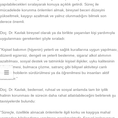
yapılabilecekleri sıralayarak konuya açıklık getirdi. Süreç ile
mücadelede korunma önlemleri almak, bireysel beceri düzeyini
yükseltmek, kaygıyı azaltmak ve yalnız olunmadığını bilmek son
derece önemli.
Doç. Dr. Kavlak bireysel olarak ya da birlikte yaşanılan kişi yardımıyla
uygulanması gerekenleri şöyle sıraladı:
“Kişisel bakımın (hijyenin) yeterli ve sağlık kurallarına uygun yapılması,
düzenli egzersiz, dengeli ve yeterli beslenme, sigara/ alkol alımının
azaltılması, sosyal destek ve tatminkâr kişisel ilişkiler, uyku kalitesinin
iyileştirilmesi, bulmaca çözme, satranç gibi bilişsel aktiviteyi canlı
tutacak hobilerin sürdürülmesi ya da öğrenilmesi bu insanları aktif
tutacaktır.”
Doç. Dr. Kavlak, bedensel, ruhsal ve sosyal anlamda tam bir iyilik
halinin korunması ile sürecin daha rahat atlatılabileceğini belirterek şu
tavsiyelerde bulundu:
“Süreçle, özellikle alınacak önlemlerle ilgili korku ve kaygıya mahal
vermeden bilgilendirme yapılması gerekmektedir. Sosyal izolasyonun