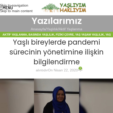
Skip to navigation
MENÜ
Skip to main content
Yazılarımız
Anasayfa
Yaşlılık
Aktif Yaşlanma
AKTIF YAŞLANMA
,
BASINDA YAŞLILIK
,
FIZIKI ÇEVRE
,
YAŞ YAŞAM YAŞLILIK
,
YAŞ
Yaşlı bireylerde pandemi
YAŞAM YAŞLILIK DERLEME
,
YAŞLILIKTA BAKIM
sürecinin yönetimine ilişkin
bilgilendirme
0
alıntıdır
On Nisan 22, 2020