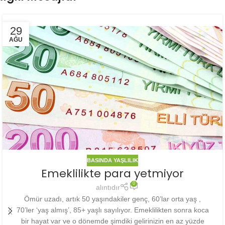
29
AĞU
BASINDA YAŞLILIK
Emeklilikte para yetmiyor
0
alıntıdır
Ömür uzadı, artık 50 yaşındakiler genç, 60’lar orta yaş ,
70’ler ‘yaş almış’, 85+ yaşlı sayılıyor. Emeklilikten sonra koca
bir hayat var ve o dönemde şimdiki gelirinizin en az yüzde