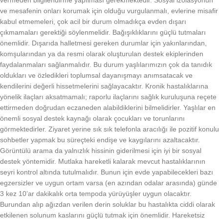
ve mesafenin onları korumak için olduğu vurgulanmalı, evlerine misafir
kabul etmemeleri, çok acil bir durum olmadıkça evden dışarı
çıkmamaları gerektiği söylenmelidir. Bağışıklıklarını güçlü tutmaları
önemlidir. Dışarıda halletmesi gereken durumlar için yakınlarından,
komşularından ya da resmi olarak oluşturulan destek ekiplerinden
faydalanmaları sağlanmalıdır. Bu durum yaşlılarımızın çok da tanıdık
oldukları ve özledikleri toplumsal dayanışmayı anımsatacak ve
kendilerini değerli hissetmelerini sağlayacaktır. Kronik hastalıklarına
yönelik ilaçları aksatmamalı; raporlu ilaçlarını sağlık kuruluşuna reçete
ettirmeden doğrudan eczaneden alabildiklerini bilmelidirler. Yaşlılar en
önemli sosyal destek kaynağı olarak çocukları ve torunlarını
görmektedirler. Ziyaret yerine sık sık telefonla aracılığı ile pozitif konulu
sohbetler yapmak bu süreçteki endişe ve kaygılarını azaltacaktır.
Görüntülü arama da yalnızlık hissinin giderilmesi için iyi bir sosyal
destek yöntemidir. Mutlaka hareketli kalarak mevcut hastalıklarının
seyri kontrol altında tutulmalıdır. Bunun için evde yapabilecekleri bazı
egzersizler ve uygun ortam varsa (en azından odalar arasında) günde
3 kez 10’ar dakikalık orta tempoda yürüyüşler uygun olacaktır.
Burundan alıp ağızdan verilen derin soluklar bu hastalıkta ciddi olarak
etkilenen solunum kaslarını güçlü tutmak için önemlidir. Hareketsiz