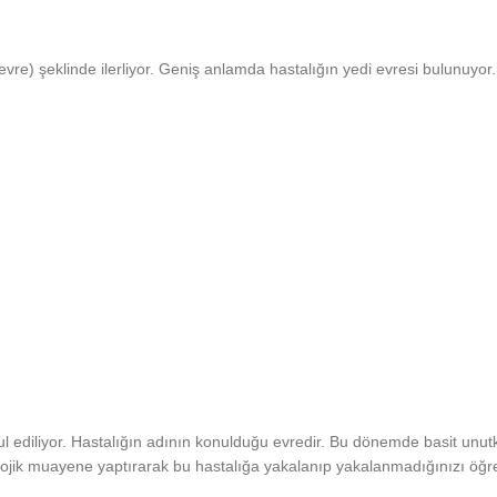
ç evre) şeklinde ilerliyor. Geniş anlamda hastalığın yedi evresi bulunuyor.
kabul ediliyor. Hastalığın adının konulduğu evredir. Bu dönemde basit 
örolojik muayene yaptırarak bu hastalığa yakalanıp yakalanmadığınızı öğre