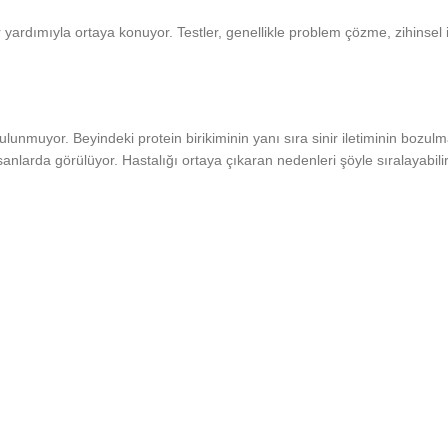
r yardımıyla ortaya konuyor. Testler, genellikle problem çözme, zihinsel iş
lunmuyor. Beyindeki protein birikiminin yanı sıra sinir iletiminin bozul
anlarda görülüyor. Hastalığı ortaya çıkaran nedenleri şöyle sıralayabilir