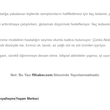
talığa yakalanan kişilerde semptomların hafifletilmesi için ilaç tedavisi
 arttırılmaya çalışılırken, glutamatı düşürmek hedefleniyor. İlaç tedavisi
me modelinin hastalığın seyrine olumlu katkısı bulunuyor. Çünkü Akden
ük düzeyde ise; kırmızı et, tavuk, az yağlı süt ve süt ürünleri içeriyor.
al yaşam, sürekli öğrenmeye devam etme, bilişsel aktiviteler yapma, iyi uy
Not: Bu Yazı
f5haber.com
Sitesinde Yayınlanmaktadır.
syalleşme
Yaşam Merkezi