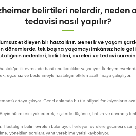
eimer belirtileri nelerdir, neden o
tedavisi nasıl yapılır?
olumsuz etkileyen bir hastalıktır. Genetik ve yaşam şar
eyen dönemlerde, tek başına yaşamayı imkânsız hale geti
ığının nedenleri, belirtileri, evreleri ve tedavi sürecini 
çin hastalığın ilk evresinde basit unutkanlıklar yaşanıyor. İlerleyen evrel
tek, egzersiz ve beslenmeyle hastalığın etkileri azaltılmaya çalışılıyor.
ns) ortaya çıkıyor. Genel anlamda bu tür bilişsel fonksiyonların azalm
 Beyin hücrelerini yok ederek, kişilerde düşünce, hafıza ve davranış fo
Hastalığın belirli evreleri bulunuyor. İlerleyen evrelere geçmesi uzun yıll
lme, yöneltilen sorulara yanıt verebilme yetisi kayboluyor.