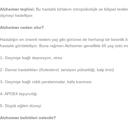
Alzheimer teşhisi;
Bu hastalık birtakım nöropsikolojik ve bilişsel testle
ölçmeyi hedefliyor.
Alzheimer neden olur?
Hastalığın en önemli nedeni yaş gibi görünse de herhangi bir kesinlik bu
hastalık görülebiliyor. Buna rağmen Alzheimer genellikle 65 yaş üstü ins
1- Geçmişe bağlı depresyon, stres
2- Damar hastalıkları (Kolesterol, tansiyon yüksekliği, kalp krizi)
3- Geçmişe bağlı ciddi yaralanmalar, kafa travması
4- APOE4 taşıyıcılığı
5- Düşük eğitim düzeyi
Alzheimer belirtileri nelerdir?