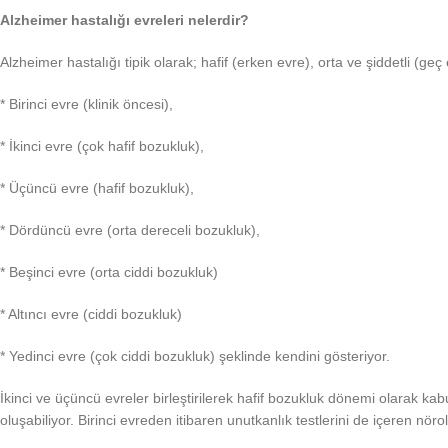
Alzheimer hastalığı evreleri nelerdir?
Alzheimer hastalığı tipik olarak; hafif (erken evre), orta ve şiddetli (ge
* Birinci evre (klinik öncesi),
* İkinci evre (çok hafif bozukluk),
* Üçüncü evre (hafif bozukluk),
* Dördüncü evre (orta dereceli bozukluk),
* Beşinci evre (orta ciddi bozukluk)
* Altıncı evre (ciddi bozukluk)
* Yedinci evre (çok ciddi bozukluk) şeklinde kendini gösteriyor.
İkinci ve üçüncü evreler birleştirilerek hafif bozukluk dönemi olarak 
oluşabiliyor. Birinci evreden itibaren unutkanlık testlerini de içeren n