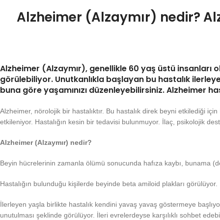
Alzheimer (Alzaymır) nedir? Alzh
Alzheimer (Alzaymır), genellikle 60 yaş üstü insanları 
görülebiliyor. Unutkanlıkla başlayan bu hastalık ilerl
buna göre yaşamınızı düzenleyebilirsiniz. Alzheimer hastal
Alzheimer, nörolojik bir hastalıktır. Bu hastalık direk beyni etkilediği i
etkileniyor. Hastalığın kesin bir tedavisi bulunmuyor. İlaç, psikolojik des
Alzheimer (Alzaymır) nedir?
Beyin hücrelerinin zamanla ölümü sonucunda hafıza kaybı, bunama (dema
Hastalığın bulunduğu kişilerde beyinde beta amiloid plakları görülüyor.
İlerleyen yaşla birlikte hastalık kendini yavaş yavaş göstermeye başlıyor. 
unutulması şeklinde görülüyor. İleri evrelerdeyse karşılıklı sohbet edebi