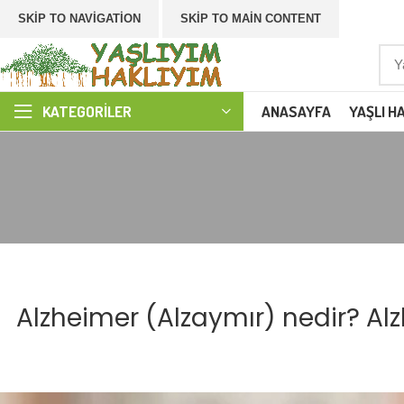
SKIP TO NAVIGATION
SKIP TO MAIN CONTENT
ANASAYFA
YAŞLI H
KATEGORILER
Alzheimer (Alzaymır) nedir? Alzh