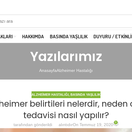
AKLARI
HAKKIMDA
BASINDA YAŞLILIK
DUYURU / ETKINLI
Yazılarımız
Anasayfa
Alzheimer Hastalığı
ALZHEIMER HASTALIĞI
,
BASINDA YAŞLILIK
eimer belirtileri nelerdir, neden o
tedavisi nasıl yapılır?
0
tarafından gönderildi
alıntıdır
On Temmuz 19, 2020