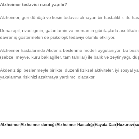
Alzheimer tedavisi nasıl yapılır?
Alzheimer, geri dönüşü ve kesin tedavisi olmayan bir hastalıktır. Bu has
Donazepil, rivastigmin, galantamin ve memantin gibi ilaçlarla asetilkolini
davranış göstermeleri de psikolojik tedaviyi olumlu etkiliyor.
Alzheimer hastalarında Akdeniz beslenme modeli uygulanıyor. Bu beslen
(sebze, meyve, kuru baklagiller, tam tahıllar) ile balık ve zeytinyağı, düş
Akdeniz tipi beslenmeyle birlikte; düzenli fiziksel aktiviteler, iyi sosy
yakalanma riskinizi azaltmaya yardımcı olacaktır.
Alzheimer
Alzheimer derneği
Alzheimer Hastalığı
Hayata Dair
Huzurevi
so