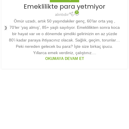
Emeklilikte para yetmiyor
0
alıntıdır
Ömür uzadı, artık 50 yaşındakiler genç, 60’lar orta yaş ,
70’ler ‘yaş almış’, 85+ yaşlı sayılıyor. Emeklilikten sonra koca
bir hayat var ve o dönemde şimdiki gelirinizin en az yüzde
80’i kadar paraya ihtiyacınız olacak. Sağlık, geçim, torunlar…
Peki nereden gelecek bu para? İşte size birkaç ipucu.
Yıllarca emek verdiniz, çalıştınız....
OKUMAYA DEVAM ET