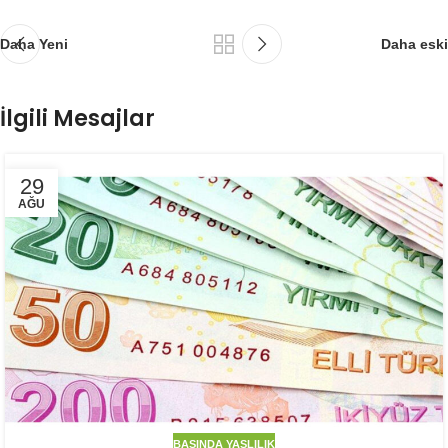
Daha Yeni
Daha eski
İlgili Mesajlar
29
AĞU
BASINDA YAŞLILIK