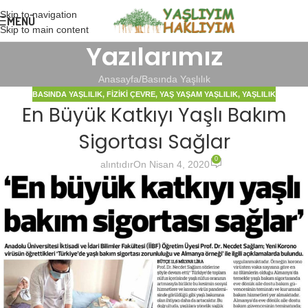
Skip to navigation
MENÜ
Skip to main content
Yazılarımız
Anasayfa
Basında Yaşlılık
BASINDA YAŞLILIK
,
FIZIKI ÇEVRE
,
YAŞ YAŞAM YAŞLILIK
,
YAŞLILIK
En Büyük Katkıyı Yaşlı Bakım
Sigortası Sağlar
0
alıntıdır
On Nisan 4, 2020