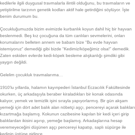
kedilerle ilgili duygusal travmalarla ilintili olduğunu, bu travmaların ve
yetiştirilme tarzının genetik kodları aktif hale getirdiğini söylüyor. İşte
benim durumum bu.
Çocukluğumuzda bizim evimizde kurbanlık koyun dahil hiç bir hayvan
beslenmedi. Beş kız çocuğuna da tüm canlıları sevmelerini, onları
korumalarını belleten annem ve babam bize “Bu evde hayvan
istemiyoruz” demediği gibi bizde “Kedimiz/köpeğimiz olsa!” demedik.
Zaten eskiden evlerde kedi-köpek besleme alışkanlığı şimdiki gibi
yaygın değildi.
Gelelim çocukluk travmalarıma…
1910’lu yıllarda, halamın kayınpederi İstanbul Eczacılık Fakültesinde
okurken, üç arkadaşıyla beraber kiraladıkları bir konak odasında
kalıyor, yemek ve temizlik işini sırayla yapıyorlarmış. Bir gün akşam
yemeği için dört adet balık alan nöbetçi aşçı, pencereyi açarak balıkları
kızartmağa başlamış. Kokunun cazibesine kapılan bir kedi içeri girip
balıklardan ikisini aşırıp, yemeğe başlamış. Arkadaşlarına hesap
veremeyeceğini düşünen aşçı pencereyi kapatıp, saplı süpürge ile
kedinin üstüne gidince…