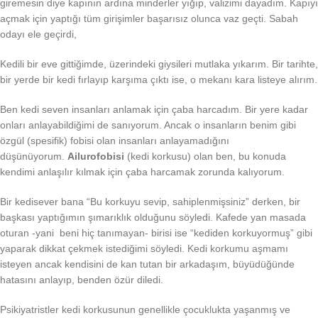
giremesin diye kapının ardına minderler yığıp, valizimi dayadım. Kapıyı
açmak için yaptığı tüm girişimler başarısız olunca vaz geçti. Sabah
odayı ele geçirdi,
Kedili bir eve gittiğimde, üzerindeki giysileri mutlaka yıkarım. Bir tarihte,
bir yerde bir kedi fırlayıp karşıma çıktı ise, o mekanı kara listeye alırım.
Ben kedi seven insanları anlamak için çaba harcadım. Bir yere kadar
onları anlayabildiğimi de sanıyorum. Ancak o insanların benim gibi
özgül (spesifik) fobisi olan insanları anlayamadığını
düşünüyorum.
Ailurofobisi
(kedi korkusu) olan ben, bu konuda
kendimi anlaşılır kılmak için çaba harcamak zorunda kalıyorum.
Bir kedisever bana “Bu korkuyu sevip, sahiplenmişsiniz” derken, bir
başkası yaptığımın şımarıklık olduğunu söyledi. Kafede yan masada
oturan -yani beni hiç tanımayan- birisi ise “kediden korkuyormuş” gibi
yaparak dikkat çekmek istediğimi söyledi. Kedi korkumu aşmamı
isteyen ancak kendisini de kan tutan bir arkadaşım, büyüdüğünde
hatasını anlayıp, benden özür diledi.
Psikiyatristler kedi korkusunun genellikle çocuklukta yaşanmış ve