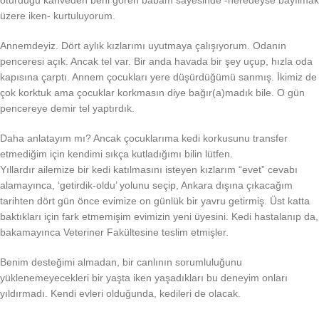
üzere iken- kurtuluyorum.
Annemdeyiz. Dört aylık kızlarımı uyutmaya çalışıyorum. Odanın
penceresi açık. Ancak tel var. Bir anda havada bir şey uçup, hızla oda
kapısına çarptı. Annem çocukları yere düşürdüğümü sanmış. İkimiz de
çok korktuk ama çocuklar korkmasın diye bağır(a)madık bile. O gün
pencereye demir tel yaptırdık.
Daha anlatayım mı? Ancak çocuklarıma kedi korkusunu transfer
etmediğim için kendimi sıkça kutladığımı bilin lütfen.
Yıllardır ailemize bir kedi katılmasını isteyen kızlarım “evet” cevabı
alamayınca, ‘getirdik-oldu’ yolunu seçip, Ankara dışına çıkacağım
tarihten dört gün önce evimize on günlük bir yavru getirmiş. Üst katta
baktıkları için fark etmemişim evimizin yeni üyesini. Kedi hastalanıp da,
bakamayınca Veteriner Fakültesine teslim etmişler.
Benim desteğimi almadan, bir canlının sorumluluğunu
yüklenemeyecekleri bir yaşta iken yaşadıkları bu deneyim onları
yıldırmadı. Kendi evleri olduğunda, kedileri de olacak.