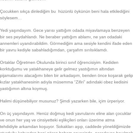
Çocukken sıkça dinlediğim bu hüzünlü öykünün beni hala etkilediğini
söylesem…
Yedi yaşındayım. Gece yarısı yattığım odada miyavlamaya benzeyen
bir ses peydahlandı. Ne beraber yattığım ablamı, ne yan odadaki
annemleri uyandırabildim. Görmediğim ama sesiyle kendini ifade eden
bir yavru kediyle sabahladığımdan, çarşafım sırılsıklamdı.
Ortaklar Öğretmen Okulunda birinci sınıf öğrencisiyim. Kediden
korktuğumu ve yatakhaneye gelir gelmez yastığımın altından
pijamalarımı alacağımı bilen bir arkadaşım, benden önce koşarak gelip
kızlar yatakhanesinin adıyla müsemma “Zifiri” adındaki obez kedisini
yastığımın altına koymuş.
Halimi düşünebiliyor musunuz? Şimdi yazarken bile, içim ürperiyor.
On üç yaşındayım. Henüz doğmuş kedi yavrularını eline alan çocuklar
ve onun her yaş ve cinsiyetteki eşlikçileri onları üzerime atma
tehdidiyle arkamdan koşuyor. Sokakları aşıp, caddede yöneldiğimizde
oturduğu kahveden beni gören babam sayesinde -neredeyse bayılmak