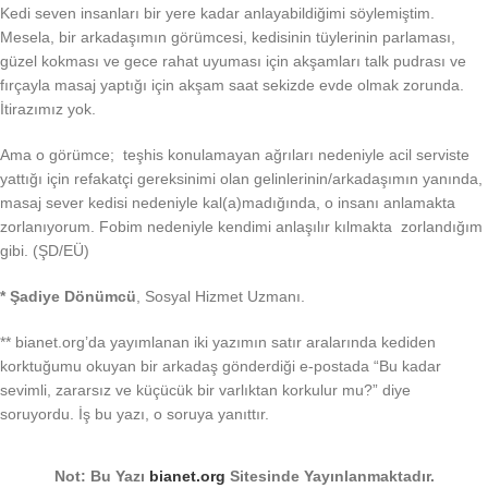
Kedi seven insanları bir yere kadar anlayabildiğimi söylemiştim.
Mesela, bir arkadaşımın görümcesi, kedisinin tüylerinin parlaması,
güzel kokması ve gece rahat uyuması için akşamları talk pudrası ve
fırçayla masaj yaptığı için akşam saat sekizde evde olmak zorunda.
İtirazımız yok.
Ama o görümce; teşhis konulamayan ağrıları nedeniyle acil serviste
yattığı için refakatçi gereksinimi olan gelinlerinin/arkadaşımın yanında,
masaj sever kedisi nedeniyle kal(a)madığında, o insanı anlamakta
zorlanıyorum. Fobim nedeniyle kendimi anlaşılır kılmakta zorlandığım
gibi. (ŞD/EÜ)
* Şadiye Dönümcü
, Sosyal Hizmet Uzmanı.
** bianet.org’da yayımlanan iki yazımın satır aralarında kediden
korktuğumu okuyan bir arkadaş gönderdiği e-postada “Bu kadar
sevimli, zararsız ve küçücük bir varlıktan korkulur mu?” diye
soruyordu. İş bu yazı, o soruya yanıttır.
Not: Bu Yazı
bianet.org
Sitesinde Yayınlanmaktadır.