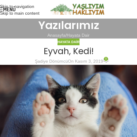
Skip to navigation
MENÜ
Skip to main content
Yazılarımız
Anasayfa
Hayata Dair
HAYATA DAIR
Eyvah, Kedi!
0
Şadiye Dönümcü
On Kasım 3, 2019