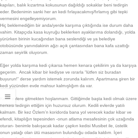
kapıları, balık kızartma kokusunun dağıldığı sokaklar beni tedirgin
eder. Bedenimin sanki her an kedi fırlayacakmış/fırlamış gibi tepki
vermesini engelleyemiyorum.
Hiç beklemediğim bir anda/yerde karşıma çıktığında ise durum daha
vahim. Kitapçıda kasa kuyruğu beklerken ayaklarıma dolandığı, yolda
yürürken birinin kucağından bana seslendiği ve ya belediye
otobüsünde yanındakinin ağzı açık çantasından bana kafa uzattığı
zaman seyirlik oluyorum.
Eğer yolda karşıma kedi çıkarsa hemen kenara çekilirim ya da karşıya
geçerim. Ancak kibar bir kediyse ve ısrarla “lütfen siz buradan
buyurun!” derse yardım istemek zorunda kalırım. Apartmana giren bir
kedi yüzünden evde mahsur kalmışlığım da var.
Kedili evlere gitmekten hoşlanmam. Gittiğimde başta kedi olmak üzere
herkesi tedirgin ettiğim için huzursuz olurum. Kedili evlerde yatılı
kalmam. Bir kez Özlem’n koridorda bana yol verecek kadar kibar ve
efendi, kitaplığın tepesinden -onun atlama mesafesinin çok uzağında
oturan- benimle bakışacak kadar çapkın kedisi Musibet ile, üstelik
onun yatağı olan ütü masasının bulunduğu odada kaldım. İçeri