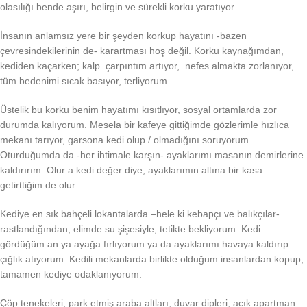
olasılığı bende aşırı, belirgin ve sürekli korku yaratıyor.
İnsanın anlamsız yere bir şeyden korkup hayatını -bazen
çevresindekilerinin de- karartması hoş değil. Korku kaynağımdan,
kediden kaçarken; kalp çarpıntım artıyor, nefes almakta zorlanıyor,
tüm bedenimi sıcak basıyor, terliyorum.
Üstelik bu korku benim hayatımı kısıtlıyor, sosyal ortamlarda zor
durumda kalıyorum. Mesela bir kafeye gittiğimde gözlerimle hızlıca
mekanı tarıyor, garsona kedi olup / olmadığını soruyorum.
Oturduğumda da -her ihtimale karşın- ayaklarımı masanın demirlerine
kaldırırım. Olur a kedi değer diye, ayaklarımın altına bir kasa
getirttiğim de olur.
Kediye en sık bahçeli lokantalarda –hele ki kebapçı ve balıkçılar-
rastlandığından, elimde su şişesiyle, tetikte bekliyorum. Kedi
gördüğüm an ya ayağa fırlıyorum ya da ayaklarımı havaya kaldırıp
çığlık atıyorum. Kedili mekanlarda birlikte olduğum insanlardan kopup,
tamamen kediye odaklanıyorum.
Çöp tenekeleri, park etmiş araba altları, duvar dipleri, açık apartman