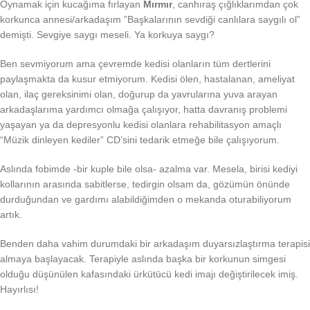
Oynamak için kucağıma fırlayan
Mırmır
, canhıraş çığlıklarımdan çok
korkunca annesi/arkadaşım ”Başkalarının sevdiği canlılara saygılı ol”
demişti. Sevgiye saygı meseli. Ya korkuya saygı?
Ben sevmiyorum ama çevremde kedisi olanların tüm dertlerini
paylaşmakta da kusur etmiyorum. Kedisi ölen, hastalanan, ameliyat
olan, ilaç gereksinimi olan, doğurup da yavrularına yuva arayan
arkadaşlarıma yardımcı olmağa çalışıyor, hatta davranış problemi
yaşayan ya da depresyonlu kedisi olanlara rehabilitasyon amaçlı
“Müzik dinleyen kediler” CD’sini tedarik etmeğe bile çalışıyorum.
Aslında fobimde -bir kuple bile olsa- azalma var. Mesela, birisi kediyi
kollarının arasında sabitlerse, tedirgin olsam da, gözümün önünde
durduğundan ve gardımı alabildiğimden o mekanda oturabiliyorum
artık.
Benden daha vahim durumdaki bir arkadaşım duyarsızlaştırma terapisi
almaya başlayacak. Terapiyle aslında başka bir korkunun simgesi
olduğu düşünülen kafasındaki ürkütücü kedi imajı değiştirilecek imiş.
Hayırlısı!