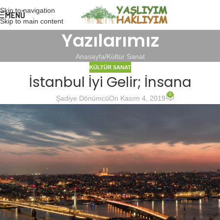
Skip to navigation
MENÜ
Skip to main content
Yazılarımız
Anasayfa
Kültür Sanat
KÜLTÜR SANAT
İstanbul İyi Gelir; İnsana
0
Şadiye Dönümcü
On Kasım 4, 2019