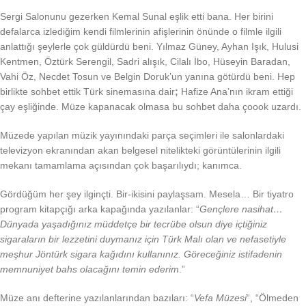
Sergi Salonunu gezerken Kemal Sunal eşlik etti bana. Her birini
defalarca izlediğim kendi filmlerinin afişlerinin önünde o filmle ilgili
anlattığı şeylerle çok güldürdü beni. Yılmaz Güney, Ayhan Işık, Hulusi
Kentmen, Öztürk Serengil, Sadri alışık, Cilalı İbo, Hüseyin Baradan,
Vahi Öz, Necdet Tosun ve Belgin Doruk’un yanına götürdü beni. Hep
birlikte sohbet ettik Türk sinemasına dair
;
Hafize Ana’nın ikram ettiği
çay eşliğinde. Müze kapanacak olmasa bu sohbet daha çoook uzardı.
Müzede yapılan müzik yayınındaki parça seçimleri ile salonlardaki
televizyon ekranından akan belgesel nitelikteki görüntülerinin ilgili
mekanı tamamlama açısından çok başarılıydı; kanımca.
Gördüğüm her şey ilginçti. Bir-ikisini paylaşsam. Mesela… Bir tiyatro
program kitapçığı arka kapağında yazılanlar: “
Gençlere nasihat…
Dünyada yaşadığınız müddetçe bir tecrübe olsun diye içtiğiniz
sigaraların bir lezzetini duymanız için Türk Malı olan ve nefasetiyle
meşhur Jöntürk sigara kağıdını kullanınız. Göreceğiniz istifadenin
memnuniyet bahs olacağını temin ederim
.”
Müze anı defterine yazılanlarından bazıları: “
Vefa Müzesi
“, “Ölmeden