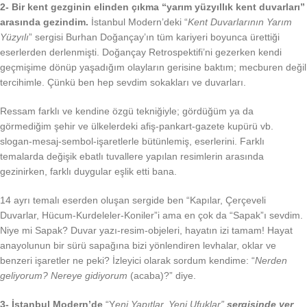
2- Bir kent gezginin elinden çıkma “yarım yüzyıllık kent duvarları”
arasında gezindim.
İstanbul Modern’deki “
Kent Duvarlarının Yarım
Yüzyılı
” sergisi Burhan Doğançay’ın tüm kariyeri boyunca ürettiği
eserlerden derlenmişti. Doğançay Retrospektifi’ni gezerken kendi
geçmişime dönüp yaşadığım olayların gerisine baktım; mecburen değil
tercihimle. Çünkü ben hep sevdim sokakları ve duvarları.
Ressam farklı ve kendine özgü tekniğiyle; gördüğüm ya da
görmediğim şehir ve ülkelerdeki afiş-pankart-gazete kupürü vb.
slogan-mesaj-sembol-işaretlerle bütünlemiş, eserlerini. Farklı
temalarda değişik ebatlı tuvallere yapılan resimlerin arasında
gezinirken, farklı duygular eşlik etti bana.
14 ayrı temalı eserden oluşan sergide ben “Kapılar, Çerçeveli
Duvarlar, Hücum-Kurdeleler-Koniler”i ama en çok da “Sapak”ı sevdim.
Niye mi Sapak? Duvar yazı-resim-objeleri, hayatın izi tamam! Hayat
anayolunun bir sürü sapağına bizi yönlendiren levhalar, oklar ve
benzeri işaretler ne peki? İzleyici olarak sordum kendime: “
Nerden
geliyorum? Nereye gidiyorum
(acaba)?” diye.
3- İstanbul Modern’de
“Y
eni Yapıtlar, Yeni Ufuklar”
sergisinde yer