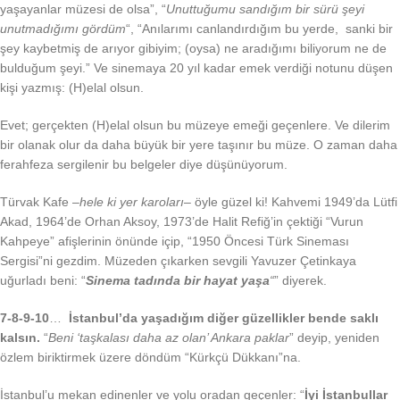
yaşayanlar müzesi de olsa”, “
Unuttuğumu sandığım bir sürü şeyi
unutmadığımı gördüm
“, “Anılarımı canlandırdığım bu yerde, sanki bir
şey kaybetmiş de arıyor gibiyim; (oysa) ne aradığımı biliyorum ne de
bulduğum şeyi.” Ve sinemaya 20 yıl kadar emek verdiği notunu düşen
kişi yazmış: (H)elal olsun.
Evet; gerçekten (H)elal olsun bu müzeye emeği geçenlere. Ve dilerim
bir olanak olur da daha büyük bir yere taşınır bu müze. O zaman daha
ferahfeza sergilenir bu belgeler diye düşünüyorum.
Türvak Kafe –
hele ki yer karoları
– öyle güzel ki! Kahvemi 1949’da Lütfi
Akad, 1964’de Orhan Aksoy, 1973’de Halit Refiğ’in çektiği “Vurun
Kahpeye” afişlerinin önünde içip, “1950 Öncesi Türk Sineması
Sergisi”ni gezdim. Müzeden çıkarken sevgili Yavuzer Çetinkaya
uğurladı beni: “
Sinema tadında bir hayat yaşa
“
” diyerek.
7-8-9-10
…
İstanbul’da yaşadığım diğer güzellikler bende saklı
kalsın.
“
Beni ‘taşkalası daha az olan’ Ankara paklar
” deyip, yeniden
özlem biriktirmek üzere döndüm “Kürkçü Dükkanı”na.
İstanbul’u mekan edinenler ve yolu oradan geçenler: “
İyi İstanbullar