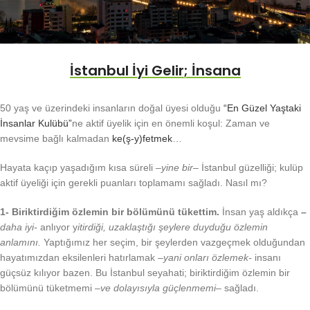
İstanbul İyi Gelir; İnsana
50 yaş ve üzerindeki insanların doğal üyesi olduğu
“En Güzel Yaştaki
İnsanlar Kulübü”
ne aktif üyelik için en önemli koşul: Zaman ve
mevsime bağlı kalmadan
ke(ş-y)fetmek
…
Hayata kaçıp yaşadığım kısa süreli –
yine bir
– İstanbul güzelliği; kulüp
aktif üyeliği için gerekli puanları toplamamı sağladı. Nasıl mı?
1- Biriktirdiğim özlemin bir bölümünü tükettim.
İnsan yaş aldıkça
–
daha iyi-
anlıyor y
itirdiği, uzaklaştığı şeylere duyduğu özlemin
anlamını.
Yaptığımız her seçim, bir şeylerden vazgeçmek olduğundan
hayatımızdan eksilenleri hatırlamak –
yani onları özlemek-
insanı
güçsüz kılıyor bazen. Bu İstanbul seyahati; biriktirdiğim özlemin bir
bölümünü tüketmemi –
ve
dolayısıyla güçlenmemi
– sağladı.