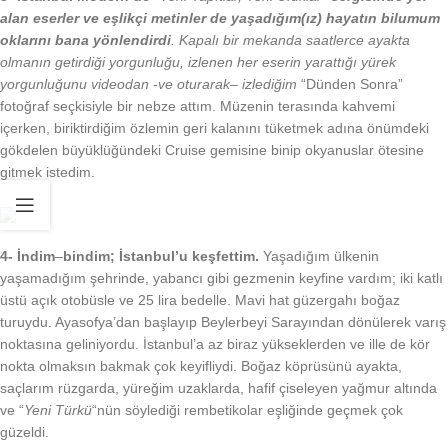
alan eserler ve eşlikçi
metinler de yaşadığım(ız) hayatın bilumum
oklarını bana yönlendirdi
.
Kapalı bir mekanda saatlerce ayakta
olmanın getirdiği yorgunluğu, izlenen her eserin yarattığı yürek
yorgunluğunu videodan -ve oturarak
– izlediğim
“Dünden Sonra”
fotoğraf seçkisiyle bir nebze attım. Müzenin terasında kahvemi
içerken, biriktirdiğim özlemin geri kalanını tüketmek adına önümdeki
gökdelen büyüklüğündeki Cruise gemisine binip okyanuslar ötesine
gitmek istedim.
4- İndim
–
bindim; İstanbul’u keşfettim.
Yaşadığım ülkenin
yaşamadığım şehrinde, yabancı gibi gezmenin keyfine vardım; iki katlı
üstü açık otobüsle ve 25 lira bedelle. Mavi hat güzergahı boğaz
turuydu. Ayasofya’dan başlayıp Beylerbeyi Sarayından dönülerek varış
noktasına geliniyordu. İstanbul’a az biraz yükseklerden ve ille de kör
nokta olmaksın bakmak çok keyifliydi. Boğaz köprüsünü ayakta,
saçlarım rüzgarda, yüreğim uzaklarda, hafif çiseleyen yağmur altında
ve “
Yeni Türkü
“nün söylediği rembetikolar eşliğinde geçmek çok
güzeldi.