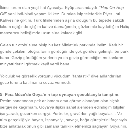
İkinci turum olan yeşil hat Ayasofya-Eyüp arasındaydı. “
Hop On-Hop
Off
” yani indi-bindi yaptım iki kez. Durakta inip teleferikle Piyer Loti
Kahvesine çıktım. Türk filmlerinden aşina olduğum bu tepede sakızlı
lokum eşliğinde içtiğim kahve damağımda, gözlerimle kaydettiğim Haliç
manzarası belleğimde uzun süre kalacak gibi.
Gelen tur otobüsüne binip bu kez Miniatürk parkında indim. Karlı bir
günde çekilen fotoğraflarını gördüğümde çok görülesi gelmişti, bu park
bana. Gezip gördüğüm yerlerin ya da gezip görmediğim mekanların
minyatürlerini görmek keyif verdi bana.
Yolculuk ve görsellik yorgunu vücudum “fantastik” diye adlandırılan
gece turuna katılmama cevaz vermedi.
5- Pera Müze’de Goya’nın top oynayan çocuklarıyla tanıştım
.
Resim sanatından pek anlamam ama görme olanağım olan hiçbir
sergiyi de kaçırmam. Goya’ya ilişkin sanal alemden edindiğim bilgiler
işe yaradı; gezerken sergiyi. Portreler, gravürler, yağlı boyalar… Ve
tüm gerçekliğiyle hayatı, İspanya’yı, savaşı, boğa güreşlerini fırçasıyla
bize anlatarak onun gibi zamana tanıklık etmemizi sağlayan Goya’nın,