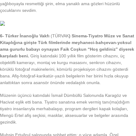
yağlıboyayla resmettiği şirin, elma yanaklı ama gözleri hüzünlü
çocuklarını sevdim.
6-
Türker İnanoğlu Vakfı
(TÜRVAK
) Sinema-Tiyatro Müze ve Sanat
Kitaplığına girişte Türk filmlerinde meyhaneci-bahçevan-yoksul
ama gururlu babayı oynayan Faik Coşkun “Hoş geldiniz” diyerek
karşıladı beni.
Giriş katındaki 100 yıllık film gösterim cihazını, üç
objektifli kamerayı, montaj ve kurgu masasını, senkron cihazını,
körüklü fotoğraf makinelerini, kömürlü projeksiyon cihazını gösterdi
bana. Afiş-fotoğraf-karikatür-yazılı belgelerin her birini hızla okuyup
anlattıktan sonra asansör önünde vedalaştık onunla.
Müzenin üçüncü katındaki İsmail Dümbüllü Salonunda Karagöz ve
Hacivat eşlik etti bana. Tiyatro sanatına emek vermiş tanı(ma)dığım
tiyatro insanlarıyla merhabalaşıp, program dergileri kapak kolajları,
Mengü Ertel afiş seçkisi, masklar, aksesuarlar ve belgeler arasında
gezindik.
Muhsin Ertuğrul salonunda sohbet ettim; o yüce adamla. Özel