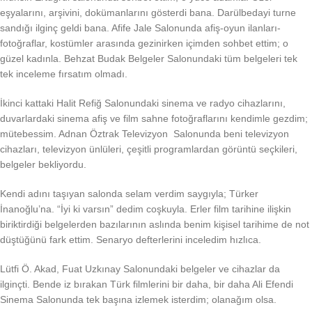
eşyalarını, arşivini, dokümanlarını gösterdi bana. Darülbedayi turne
sandığı ilginç geldi bana. Afife Jale Salonunda afiş-oyun ilanları-
fotoğraflar, kostümler arasında gezinirken içimden sohbet ettim; o
güzel kadınla. Behzat Budak Belgeler Salonundaki tüm belgeleri tek
tek inceleme fırsatım olmadı.
İkinci kattaki Halit Refiğ Salonundaki sinema ve radyo cihazlarını,
duvarlardaki sinema afiş ve film sahne fotoğraflarını kendimle gezdim;
mütebessim. Adnan Öztrak Televizyon Salonunda beni televizyon
cihazları, televizyon ünlüleri, çeşitli programlardan görüntü seçkileri,
belgeler bekliyordu.
Kendi adını taşıyan salonda selam verdim saygıyla; Türker
İnanoğlu’na. “İyi ki varsın” dedim coşkuyla. Erler film tarihine ilişkin
biriktirdiği belgelerden bazılarının aslında benim kişisel tarihime de not
düştüğünü fark ettim. Senaryo defterlerini inceledim hızlıca.
Lütfi Ö. Akad, Fuat Uzkınay Salonundaki belgeler ve cihazlar da
ilginçti. Bende iz bırakan Türk filmlerini bir daha, bir daha Ali Efendi
Sinema Salonunda tek başına izlemek isterdim; olanağım olsa.