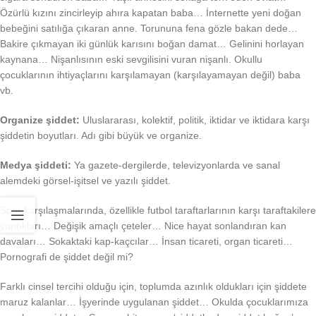
Özürlü kızını zincirleyip ahıra kapatan baba… İnternette yeni doğan
bebeğini satılığa çıkaran anne. Torununa fena gözle bakan dede…
Bakire çıkmayan iki günlük karısını boğan damat… Gelinini horlayan
kaynana… Nişanlısının eski sevgilisini vuran nişanlı. Okullu
çocuklarının ihtiyaçlarını karşılamayan (karşılayamayan değil) baba
vb.
Organize şiddet:
Uluslararası, kolektif, politik, iktidar ve iktidara karşı
şiddetin boyutları. Adı gibi büyük ve organize.
Medya şiddeti:
Ya gazete-dergilerde, televizyonlarda ve sanal
alemdeki görsel-işitsel ve yazılı şiddet.
Spor karşılaşmalarında, özellikle futbol taraftarlarının karşı taraftakilere
yaptıkları… Değişik amaçlı çeteler… Nice hayat sonlandıran kan
davaları… Sokaktaki kap-kaçcılar… İnsan ticareti, organ ticareti…
Pornografi de şiddet değil mi?
Farklı cinsel tercihi olduğu için, toplumda azınlık oldukları için şiddete
maruz kalanlar… İşyerinde uygulanan şiddet… Okulda çocuklarımıza