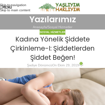
Skip to navigation
MENÜ
Skip to main content
Yazılarımız
Anasayfa
Sosyal Hizmetler
SOSYAL HIZMETLER
Kadına Yönelik Şiddete
Çirkinleme-I: Şiddetlerden
Şiddet Beğen!
0
Şadiye Dönümcü
On Ekim 29, 2019