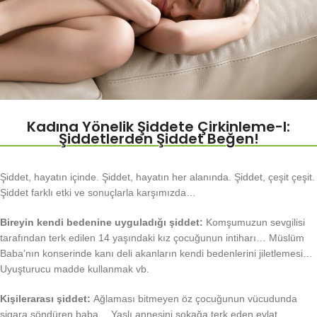
Kadına Yönelik Şiddete Çirkinleme-I:
Şiddetlerden Şiddet Beğen!
Şiddet, hayatın içinde. Şiddet, hayatın her alanında. Şiddet, çeşit çeşit.
Şiddet farklı etki ve sonuçlarla karşımızda…
Bireyin kendi bedenine uyguladığı şiddet:
Komşumuzun sevgilisi
tarafından terk edilen 14 yaşındaki kız çocuğunun intiharı… Müslüm
Baba’nın konserinde kanı deli akanların kendi bedenlerini jiletlemesi…
Uyuşturucu madde kullanmak vb.
Kişilerarası şiddet:
Ağlaması bitmeyen öz çocuğunun vücudunda
sigara söndüren baba… Yaşlı annesini sokağa terk eden evlat…