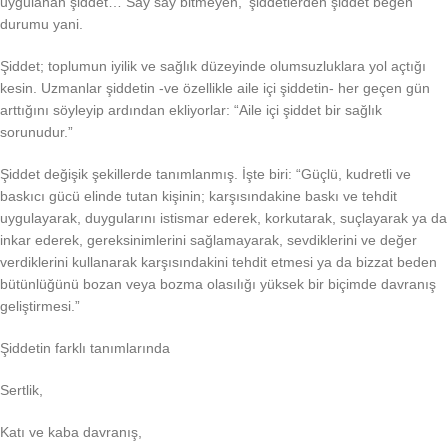
uygulanan şiddet… Say say bitmeyen, ‘şiddetlerden şiddet beğen’
durumu yani.
Şiddet; toplumun iyilik ve sağlık düzeyinde olumsuzluklara yol açtığı
kesin. Uzmanlar şiddetin -ve özellikle aile içi şiddetin- her geçen gün
arttığını söyleyip ardından ekliyorlar: “Aile içi şiddet bir sağlık
sorunudur.”
Şiddet değişik şekillerde tanımlanmış. İşte biri: “Güçlü, kudretli ve
baskıcı gücü elinde tutan kişinin; karşısındakine baskı ve tehdit
uygulayarak, duygularını istismar ederek, korkutarak, suçlayarak ya da
inkar ederek, gereksinimlerini sağlamayarak, sevdiklerini ve değer
verdiklerini kullanarak karşısındakini tehdit etmesi ya da bizzat beden
bütünlüğünü bozan veya bozma olasılığı yüksek bir biçimde davranış
geliştirmesi.”
Şiddetin farklı tanımlarında
Sertlik,
Katı ve kaba davranış,