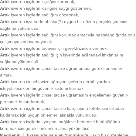
Artık
işveren işçilerin kişiliğini korumak,
Artık
işveren işçilerin kişiliğine saygı göstermek,
Artık
işveren işçilerin sağlığını gözetmek,
Artık
işveren işyerinde ahlâka(?) uygun bir düzen gerçekleşmesini
sağlama yükümlüsü.
Artık
işveren işçilerin sağlığını korumak amacıyla hastalandığında onu
çalışmaya zorlayamayacak.
Artık
işveren işçilerin tedavisi için gerekli izinleri vermek,
Artık
işveren işçilerin sağlığı için işyerinde acil tedavi imkânlarını
sağlama yükümlüsü.
Artık
işveren işçilerin cinsel tacize uğramaması gerekli önlemleri
almak,
Artık
işveren cinsel tacize uğrayan işçilerin derhâl yardım
isteyebilecekleri bir güvenlik sistemi kurmak,
Artık
işveren işçilerin cinsel tacize uğramasını engellemek güvenlik
personeli bulundurmak,
Artık
işveren işçilerin cinsel tacizle karşılaşma tehlikesini ortadan
kaldırmak için uygun önlemleri almakla yükümlüsü.
Artık
işveren işçilerin i yaşam, sağlık ve bedensel bütünlüğünü
korumak için gerekli önlemleri alma yükümlüsü.
Maddenin 1. fıkrasında yapılan
‘mobbing’
e ilişkin bu düzenleme,