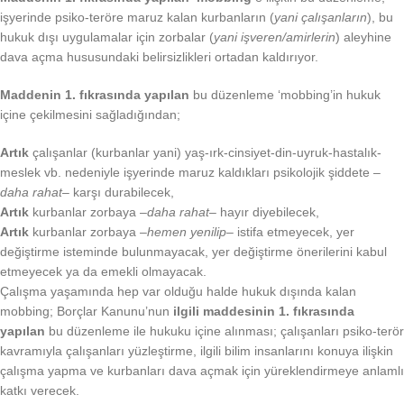
işyerinde psiko-teröre maruz kalan kurbanların (
yani çalışanların
), bu
hukuk dışı uygulamalar için zorbalar (
yani işveren/amirlerin
) aleyhine
dava açma hususundaki belirsizlikleri ortadan kaldırıyor.
Maddenin 1. fıkrasında yapılan
bu düzenleme ‘mobbing’in hukuk
içine çekilmesini sağladığından;
Artık
çalışanlar (kurbanlar yani) yaş-ırk-cinsiyet-din-uyruk-hastalık-
meslek vb. nedeniyle işyerinde maruz kaldıkları psikolojik şiddete –
daha rahat
– karşı durabilecek,
Artık
kurbanlar zorbaya –
daha rahat
– hayır diyebilecek,
Artık
kurbanlar zorbaya –
hemen yenilip
– istifa etmeyecek, yer
değiştirme isteminde bulunmayacak, yer değiştirme önerilerini kabul
etmeyecek ya da emekli olmayacak.
Çalışma yaşamında hep var olduğu halde hukuk dışında kalan
mobbing; Borçlar Kanunu’nun
ilgili maddesinin 1. fıkrasında
yapılan
bu düzenleme ile hukuku içine alınması; çalışanları psiko-terör
kavramıyla çalışanları yüzleştirme, ilgili bilim insanlarını konuya ilişkin
çalışma yapma ve kurbanları dava açmak için yüreklendirmeye anlamlı
katkı verecek.