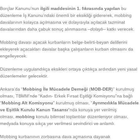
Borçlar Kanunu’nun
ilgili maddesinin 1. fıkrasında yapılan
bu
düzenleme İş Kanunu’ndaki önemli bir eksikliği gidererek, mobbing
davalarının kolayca açılmasına ve dolayısıyla açılacak tazminat
davalarından daha çabuk sonuç alınmasına –
dolaylı
– katkı verecek.
Mobbing davası açacak kurbanların belge-belirti-beyan delillerini
ekleyerek açacakları davalar başka çalışanların kurban olmasını da
engelleyecek.
Düzenleme uygulandıkça eksikleri ortaya çıktıkça ardından yeni yasal
düzenlemeler gelecektir.
Ankara’da “
M
obbing İle Mücadele Derneği
(
MOB-DER
)” kurulmuş
olması, TBMM’nde “Kadın- Erkek Fırsat Eşitliği Komisyonu”na bağlı
“
Mobbing Alt Komisyonu
” kurulmuş olması, “
Ayrımcılıkla Mücadele
ve Eşitlik Kurulu Kanun Tasarısı
“nda konuya yer verilmiş
olması,
mobbing
konulu bilimsel toplantılar düzenleniyor olması,
medyada konuya sıkça yer verilmesi sevindirici ve anlamlı.
Mobbing kurbanının zorbasına dava açmasına dayanak