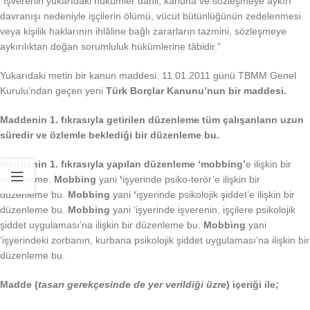
“İşverenin yukarıdaki hükümler dâhil, kanuna ve sözleşmeye aykırı
davranışı nedeniyle işçilerin ölümü, vücut bütünlüğünün zedelenmesi
veya kişilik haklarının ihlâline bağlı zararların tazmini, sözleşmeye
aykırılıktan doğan sorumluluk hükümlerine tâbidir.”
Yukarıdaki metin bir kanun maddesi. 11.01.2011 günü TBMM Genel
Kurulu’ndan geçen yeni
Türk Borçlar Kanunu’nun bir maddesi.
Maddenin 1. fıkrasıyla getirilen düzenleme tüm çalışanların uzun
süredir ve özlemle beklediği bir düzenleme bu.
Maddenin 1. fıkrasıyla yapılan düzenleme
‘mobbing’
e ilişkin bir
düzenleme.
Mobbing
yani
‘
işyerinde psiko-terör’e ilişkin bir
düzenleme bu.
Mobbing
yani
‘
işyerinde psikolojik şiddet’e ilişkin bir
düzenleme bu.
Mobbing
yani ‘işyerinde işverenin, işçilere psikolojik
şiddet uygulaması’na ilişkin bir düzenleme bu.
Mobbing
yani
‘işyerindeki zorbanın, kurbana psikolojik şiddet uygulaması’na ilişkin bir
düzenleme bu.
Madde (
tasarı gerekçesinde de yer verildiği üzre
) içeriği ile;