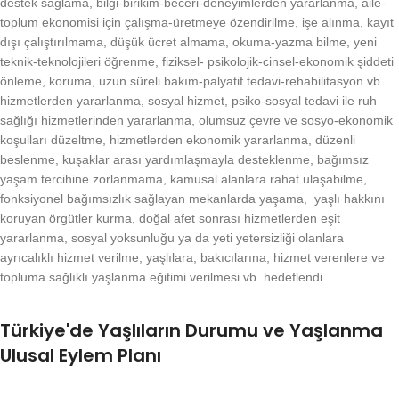
destek sağlama, bilgi-birikim-beceri-deneyimlerden yararlanma, aile-
toplum ekonomisi için çalışma-üretmeye özendirilme, işe alınma, kayıt
dışı çalıştırılmama, düşük ücret almama, okuma-yazma bilme, yeni
teknik-teknolojileri öğrenme, fiziksel- psikolojik-cinsel-ekonomik şiddeti
önleme, koruma, uzun süreli bakım-palyatif tedavi-rehabilitasyon vb.
hizmetlerden yararlanma, sosyal hizmet, psiko-sosyal tedavi ile ruh
sağlığı hizmetlerinden yararlanma, olumsuz çevre ve sosyo-ekonomik
koşulları düzeltme, hizmetlerden ekonomik yararlanma, düzenli
beslenme, kuşaklar arası yardımlaşmayla desteklenme, bağımsız
yaşam tercihine zorlanmama, kamusal alanlara rahat ulaşabilme,
fonksiyonel bağımsızlık sağlayan mekanlarda yaşama, yaşlı hakkını
koruyan örgütler kurma, doğal afet sonrası hizmetlerden eşit
yararlanma, sosyal yoksunluğu ya da yeti yetersizliği olanlara
ayrıcalıklı hizmet verilme, yaşlılara, bakıcılarına, hizmet verenlere ve
topluma sağlıklı yaşlanma eğitimi verilmesi vb. hedeflendi.
Türkiye'de Yaşlıların Durumu ve Yaşlanma
Ulusal Eylem Planı