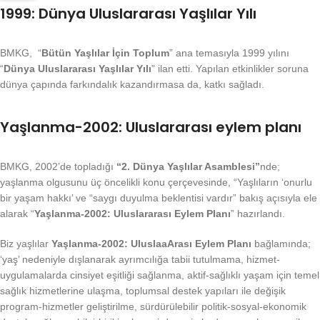
1999: Dünya Uluslararası Yaşlılar Yılı
BMKG, “
Bütün Yaşlılar İçin Toplum
” ana temasıyla 1999 yılını
“
Dünya Uluslararası Yaşlılar Yılı
” ilan etti. Yapılan etkinlikler soruna
dünya çapında farkındalık kazandırmasa da, katkı sağladı.
Yaşlanma-2002: Uluslararası eylem planı
BMKG, 2002’de topladığı
“2. Dünya Yaşlılar Asamblesi”
nde;
yaşlanma olgusunu üç öncelikli konu çerçevesinde, “Yaşlıların ‘onurlu
bir yaşam hakkı’ ve “saygı duyulma beklentisi vardır” bakış açısıyla ele
alarak “
Yaşlanma-2002: Uluslararası Eylem Planı
” hazırlandı.
Biz yaşlılar
Yaşlanma-2002: UluslaaArası Eylem Planı
bağlamında;
‘yaş’ nedeniyle dışlanarak ayrımcılığa tabii tutulmama, hizmet-
uygulamalarda cinsiyet eşitliği sağlanma, aktif-sağlıklı yaşam için temel
sağlık hizmetlerine ulaşma, toplumsal destek yapıları ile değişik
program-hizmetler geliştirilme, sürdürülebilir politik-sosyal-ekonomik