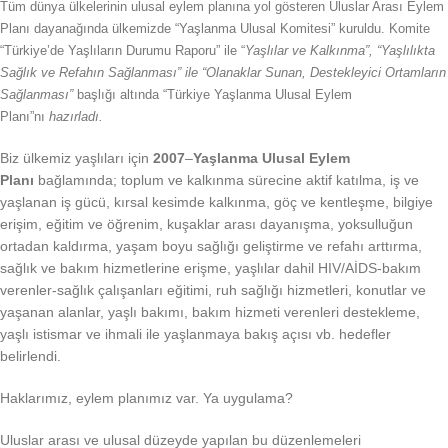
Tüm dünya ülkelerinin ulusal eylem planına yol gösteren Uluslar Arası Eylem
Planı dayanağında ülkemizde “Yaşlanma Ulusal Komitesi” kuruldu. Komite
“Türkiye’de Yaşlıların Durumu Raporu” ile “
Yaşlılar ve Kalkınma”, “Yaşlılıkta
Sağlık ve Refahın Sağlanması” ile “Olanaklar Sunan, Destekleyici Ortamların
Sağlanması”
başlığı altında “Türkiye Yaşlanma Ulusal Eylem
Planı”nı
hazırladı.
Biz ülkemiz yaşlıları için
2007
–
Yaşlanma
Ulusal Eylem
Planı
bağlamında; toplum ve kalkınma sürecine aktif katılma, iş ve
yaşlanan iş gücü, kırsal kesimde kalkınma, göç ve kentleşme, bilgiye
erişim, eğitim ve öğrenim, kuşaklar arası dayanışma, yoksulluğun
ortadan kaldırma, yaşam boyu sağlığı geliştirme ve refahı arttırma,
sağlık ve bakım hizmetlerine erişme, yaşlılar dahil HIV/AİDS-bakım
verenler-sağlık çalışanları eğitimi, ruh sağlığı hizmetleri, konutlar ve
yaşanan alanlar, yaşlı bakımı, bakım hizmeti verenleri destekleme,
yaşlı istismar ve ihmali ile yaşlanmaya bakış açısı vb. hedefler
belirlendi.
Haklarımız, eylem planımız var. Ya uygulama?
Uluslar arası ve ulusal düzeyde yapılan bu düzenlemeleri