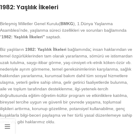
1982: Yaşlılık İlkeleri
Birleşmiş Milletler Genel Kurulu(
BMKG
), 1.Dünya Yaşlanma
Asamblesi’nde, yaşlanma süreci özellikleri ve sorunları bağlamında
“
1982: Yaşlılık İlkeleri”
saptadı.
Biz yaşlıların
1982: Yaşlılık İlkeleri
bağlamında
;
insan haklarından ve
temel özgürlüklerinden tam olarak yararlanma, sömürü ve istismardan
uzak tutulma, saygı-itibar görme, yaş-cinsiyet-ırk-etnik köken-özür vb.
nedeniyle ayrım görmeme, temel gereksinimlerinin karşılanma, sağlık
hakkından yararlanma, kurumsal bakım dahil tüm sosyal hizmetlere
ulaşma, yeterli gelire sahip olma, gelir getirici faaliyetlerde bulunma,
aile ve toplum tarafından desteklenme, ilgi-yetenek-tercih
doğrultusunda eğitim-öğretim-kültür program ve etkinliklere katılma,
bireysel tercihe uygun ve güvenli bir çevrede yaşama, toplumsal
ilişkileri arttırma, korunup gözetilme, potansiyel kullanabilme, genç
kuşaklarla bilgi-beceri paylaşma ve her türlü yasal düzenlemeye sahip
olma vb. gibi haklarımız oldu.