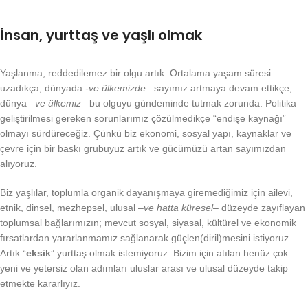
İnsan, yurttaş ve yaşlı olmak
Yaşlanma; reddedilemez bir olgu artık. Ortalama yaşam süresi
uzadıkça, dünyada
-ve ülkemizde
– sayımız artmaya devam ettikçe;
dünya –
ve ülkemiz
– bu olguyu gündeminde tutmak zorunda. Politika
geliştirilmesi gereken sorunlarımız çözülmedikçe “endişe kaynağı”
olmayı sürdüreceğiz. Çünkü biz ekonomi, sosyal yapı, kaynaklar ve
çevre için bir baskı grubuyuz artık ve gücümüzü artan sayımızdan
alıyoruz.
Biz yaşlılar, toplumla organik dayanışmaya giremediğimiz için ailevi,
etnik, dinsel, mezhepsel, ulusal –
ve hatta küresel
– düzeyde zayıflayan
toplumsal bağlarımızın; mevcut sosyal, siyasal, kültürel ve ekonomik
fırsatlardan yararlanmamız sağlanarak güçlen(diril)mesini istiyoruz.
Artık “
eksik
” yurttaş olmak istemiyoruz. Bizim için atılan henüz çok
yeni ve yetersiz olan adımları uluslar arası ve ulusal düzeyde takip
etmekte kararlıyız.