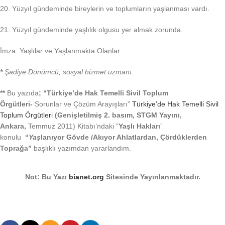
20. Yüzyıl gündeminde bireylerin ve toplumların yaşlanması vardı.
21. Yüzyıl gündeminde yaşlılık olgusu yer almak zorunda.
İmza: Yaşlılar ve Yaşlanmakta Olanlar
*
Şadiye Dönümcü, sosyal hizmet uzmanı.
**
Bu yazıda
; “Türkiye’de Hak Temelli Sivil Toplum
Örgütleri-
Sorunlar ve Çözüm Arayışları”
Türkiye’de Hak Temelli Sivil
Toplum Örgütleri
(Genişletilmiş 2. basım, STGM Yayını,
Ankara,
Temmuz 2011) Kitabı’ndaki “
Yaşlı Hakları
”
konulu
“
Yaş
lanıyor Gövde /Akıyor Ahlatlardan, Çördüklerden
Toprağa”
başlıklı yazımdan yararlandım.
Not: Bu Yazı
bianet.org
Sitesinde Yayınlanmaktadır.