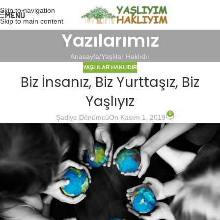
Skip to navigation
MENÜ
Skip to main content
Yazılarımız
Anasayfa
Yaşlılar Haklıdır
YAŞLILAR HAKLIDIR
Biz İnsanız, Biz Yurttaşız, Biz
Yaşlıyız
0
Şadiye Dönümcü
On Kasım 1, 2019