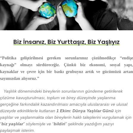
Biz İnsanız, Biz Yurttaşız, Biz Yaşlıyız
“Politika geliştirilmesi gereken sorunlarımız çözülmedikçe “endişe
kaynağı” olmayı sürdüreceğiz. Çünkü biz ekonomi, sosyal yapı,
kaynaklar ve çevre için bir baskı grubuyuz artık ve gücümüzü artan
sayımızdan alıyoruz.”
Yaşlılık dönemindeki bireylerin sorunlarının gündeme getirilerek
çözüme kavuşturulması, toplum ve birey düzeyinde yaşlanma
gerçeğine farkındalık kazandırılması amacıyla uluslararası ve ulusal
düzeyde etkinliklerle kutlanan
1 Ekim: Dünya Yaşlılar Günü
için
yaşlılar ve yaşlanmakta olan bireylerin haklı taleplerini vurgulamak için
“
biz yaşlılar
” söylemiyle ve “
bildiri
” şeklinde yazdığım yazıyı
paylaşmak isterim.